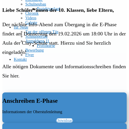
Schulneubau
Projektverlauf
Liebe Schüler*innen der 10. Klassen, liebe Eltern,
Chronik
Videos
Galerie
Der nächste Info-Abend zum Übergang in die E-Phase
für Neue
Tag der offenen Tür
findet am Donnerstag den 19.02.2026 um 18:00 Uhr in der
Schnuppertag
Anmeldung 11
Aula der Clay-Schule statt. Hierzu sind Sie herzlich
Profilkurse
Bewerbung
eingeladen!
Flyer
Kontakt
Alle nötigen Dokumente und Informationsschreiben finden
Sie hier.
Anschreiben E-Phase
Informationen der Oberstufenleitung
Download