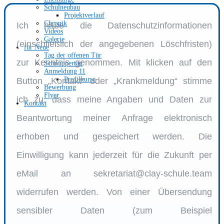
Schulneubau
Projektverlauf
Chronik
Ich habe die Datenschutzinformationen
Videos
Galerie
(einschließlich der angegebenen
Löschfristen)
für Neue
Tag der offenen Tür
zur Kenntnis genommen.
Mit klicken auf den
Schnuppertag
Anmeldung 11
Profilkurse
Button „Kontakt“ oder „Krankmeldung“ stimme
Bewerbung
Flyer
ich zu, dass meine Angaben und Daten zur
Kontakt
Beantwortung meiner Anfrage elektronisch
erhoben und gespeichert werden. Die
Einwilligung kann jederzeit für die Zukunft per
eMail an sekretariat@clay-schule.team
widerrufen werden.
Von einer Übersendung
sensibler Daten (zum Beispiel