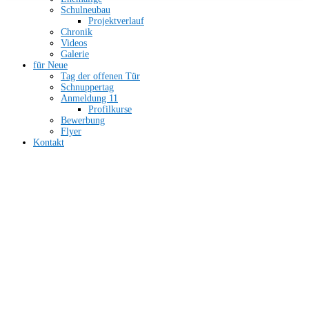
Schulneubau
Projektverlauf
Chronik
Videos
Galerie
für Neue
Tag der offenen Tür
Schnuppertag
Anmeldung 11
Profilkurse
Bewerbung
Flyer
Kontakt