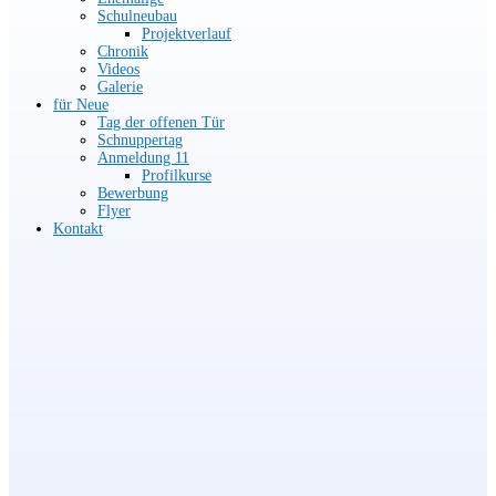
Schulneubau
Projektverlauf
Chronik
Videos
Galerie
für Neue
Tag der offenen Tür
Schnuppertag
Anmeldung 11
Profilkurse
Bewerbung
Flyer
Kontakt