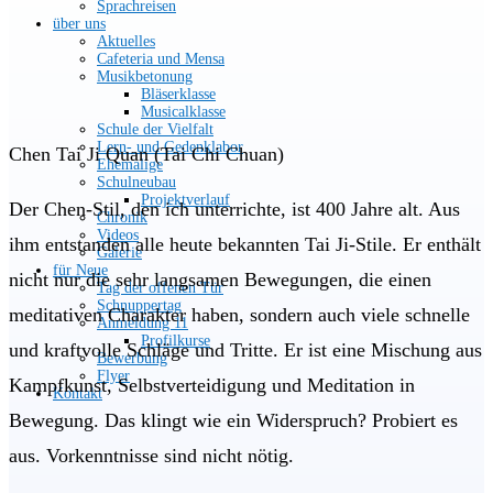
Sprachreisen
über uns
Aktuelles
Cafeteria und Mensa
Musikbetonung
Bläserklasse
Musicalklasse
Schule der Vielfalt
Lern- und Gedenklabor
Chen Tai Ji Quan (Tai Chi Chuan)
Ehemalige
Schulneubau
Projektverlauf
Der Chen-Stil, den ich unterrichte, ist 400 Jahre alt. Aus
Chronik
Videos
ihm entstanden alle heute bekannten Tai Ji-Stile. Er enthält
Galerie
für Neue
nicht nur die sehr langsamen Bewegungen, die einen
Tag der offenen Tür
Schnuppertag
meditativen Charakter haben, sondern auch viele schnelle
Anmeldung 11
Profilkurse
und kraftvolle Schläge und Tritte. Er ist eine Mischung aus
Bewerbung
Flyer
Kampfkunst, Selbstverteidigung und Meditation in
Kontakt
Bewegung. Das klingt wie ein Widerspruch? Probiert es
aus. Vorkenntnisse sind nicht nötig.